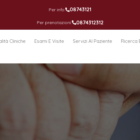
08743121
Per info:
0874312312
Per prenotazioni:
lità Cliniche
Esami E Visite
Servizi Al Paziente
Ricerca 