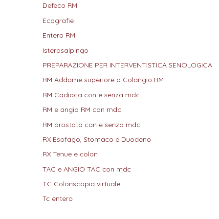
Defeco RM
Ecografie
Entero RM
Isterosalpingo
PREPARAZIONE PER INTERVENTISTICA SENOLOGICA
RM Addome superiore o Colangio RM
RM Cadiaca con e senza mdc
RM e angio RM con mdc
RM prostata con e senza mdc
RX Esofago, Stomaco e Duodeno
RX Tenue e colon
TAC e ANGIO TAC con mdc
TC Colonscopia virtuale
Tc entero