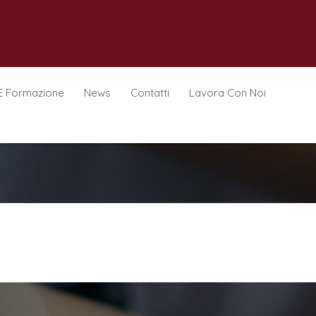
E Formazione
News
Contatti
Lavora Con Noi