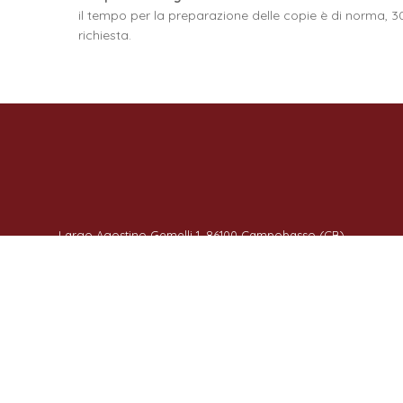
il tempo per la preparazione delle copie è di norma, 30 
richiesta.
Largo Agostino Gemelli 1, 86100 Campobasso (CB)
Info: 08743121 - Prenotazioni: 0874312312