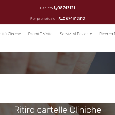
08743121
Per info:
0874312312
Per prenotazioni:
lità Cliniche
Esami E Visite
Servizi Al Paziente
Ricerca 
Ritiro cartelle Cliniche