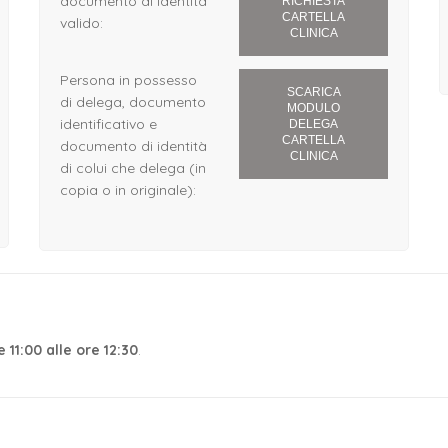
documento di identità
RICHIESTA
CARTELLA
valido:
CLINICA
Persona in possesso
SCARICA
di delega, documento
MODULO
identificativo e
DELEGA
CARTELLA
documento di identità
CLINICA
di colui che delega (in
copia o in originale):
 11:00 alle ore 12:30
.