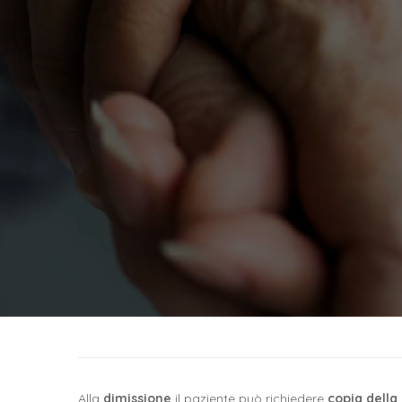
Alla
dimissione
il paziente può richiedere
copia della 