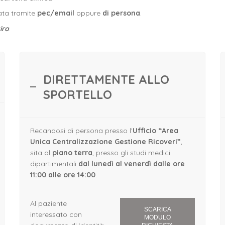
ata tramite
pec/email
oppure
di persona
.
iro
:
DIRETTAMENTE ALLO
SPORTELLO
Recandosi di persona presso l’
Ufficio “Area
Unica Centralizzazione Gestione Ricoveri”
,
sita al
piano terra
, presso gli studi medici
dipartimentali
dal lunedì al venerdì
dalle ore
11:00 alle ore 14:00
.
Al paziente
SCARICA
interessato con
MODULO