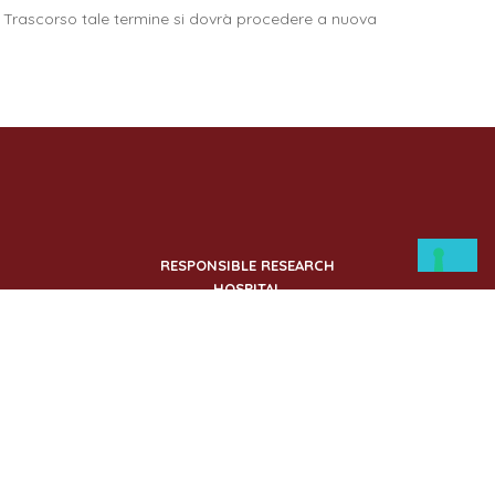
esi. Trascorso tale termine si dovrà procedere a nuova
RESPONSIBLE RESEARCH
HOSPITAL
Responsible Research Hospital è il nuovo punto
di riferimento per tutto il centro-sud Italia.