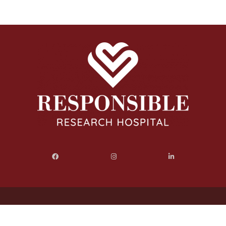
onsible Research Hospital -
Dati Societari
-
Politica di Trasparenza
-
Whi
-
Cookie Policy
Privacy Policy