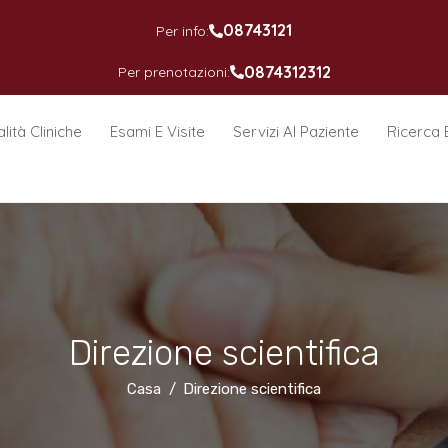
08743121
Per info:
0874312312
Per prenotazioni:
lità Cliniche
Esami E Visite
Servizi Al Paziente
Ricerca 
Direzione scientifica
Casa
Direzione scientifica