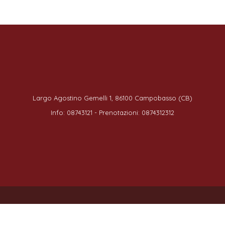
Largo Agostino Gemelli 1, 86100 Campobasso (CB)
Info: 08743121 - Prenotazioni: 0874312312
© 2023 Resp