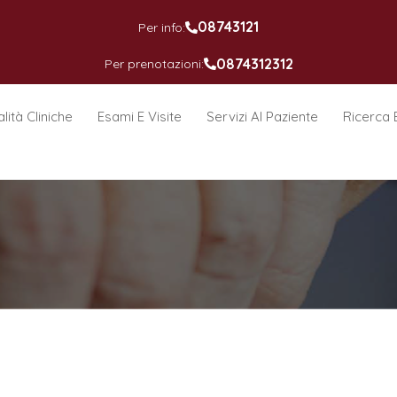
08743121
Per info:
0874312312
Per prenotazioni:
lità Cliniche
Esami E Visite
Servizi Al Paziente
Ricerca 