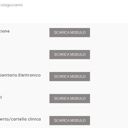
Colagiovanni
zione
SCARICA MODULO
SCARICA MODULO
Sanitario Elettronico
SCARICA MODULO
i
SCARICA MODULO
erto/cartella clinica
SCARICA MODULO