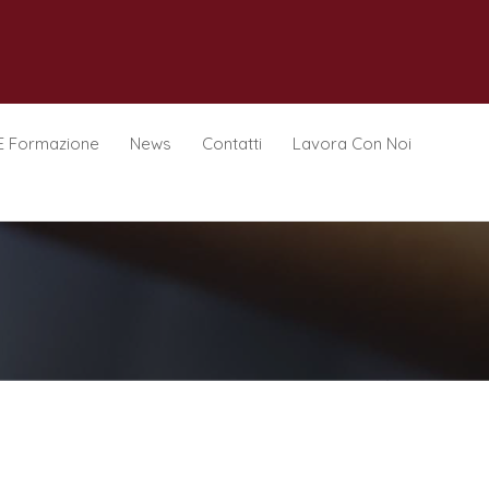
E Formazione
News
Contatti
Lavora Con Noi