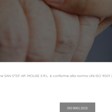
ione SAN STEF.AR. MOLISE S.R.L. è conforme alla norma UNI ISO 9001:
ISO 9001:2015