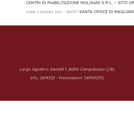
CENTRI DI RIABILITAZIONE MOLISANI S.R.L. – SITO 
Viale Canada, snc – 86047
SANTA CROCE DI MAGLIANO
Largo Agostino Gemelli 1, 86100 Campobasso (CB)
Info: 08743121 - Prenotazioni: 0874312312