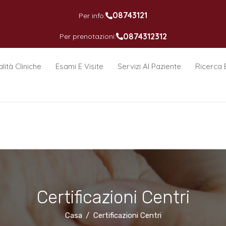
08743121
Per info:
0874312312
Per prenotazioni:
lità Cliniche
Esami E Visite
Servizi Al Paziente
Ricerca 
Certificazioni Centri
Casa
Certificazioni Centri