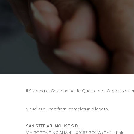
Il Sistema di Gestione per la Qualità dell’ Organizzaz
Visualizza i certificati completi in allegato.
SAN STEF.AR. MOLISE S.R.L.
VIA PORTA PINCIANA 4 – 00187 ROMA (RM) – Italy