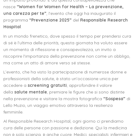
un impatto profondo. È da questa consapevolezza che
nasce
“Women for Women for Health – La prevenzione,
una carezza per te”
, l’evento che oggi ha inaugurato il
programma
“Prevenzione 2025”
del
Responsible Research
Hospital
.
In un mondo frenetico, dove spesso il tempo per prendersi cura
di sé è l’ultima delle priorità, questa giornata ha voluto essere
un momento di riflessione e consapevolezza, un invito a
riscoprire l’importanza della prevenzione non come un obbligo,
ma come un atto di amore verso sé stesse.
L’evento, che ha visto la partecipazione di numerose donne e
professionisti della salute, è stato un’occasione unica per
accedere a
screening gratuiti
, approfondire il valore
della
salute mentale
, premiare le figure che si sono distinte
nella prevenzione e visitare la mostra fotografica
“Sospesa”
di
Lello Muzio, un viaggio emotivo attraverso la resilienza
femminile.
Al Responsible Research Hospital, ogni giorno ci prendiamo
cura delle persone con passione e dedizione. Qui la medicina
non è solo scienza, è anche cuore. Medici, specialisti, infermieri e