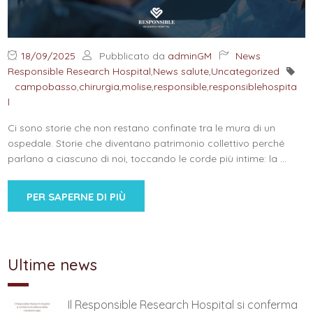
18/09/2025
Pubblicato da
adminGM
News
Responsible Research Hospital
,
News salute
,
Uncategorized
campobasso
,
chirurgia
,
molise
,
responsible
,
responsiblehospita
l
Ci sono storie che non restano confinate tra le mura di un
ospedale. Storie che diventano patrimonio collettivo perché
parlano a ciascuno di noi, toccando le corde più intime: la
…
PER SAPERNE DI PIÙ
Ultime news
Il Responsible Research Hospital si conferma