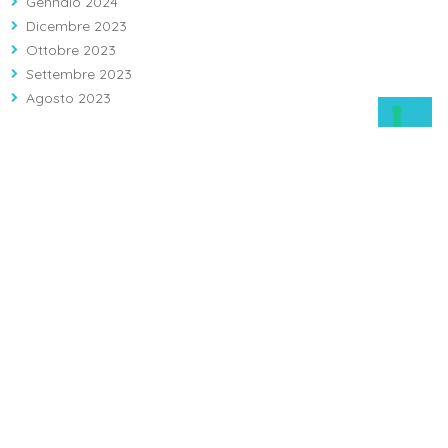
Gennaio 2024
Dicembre 2023
Ottobre 2023
Settembre 2023
Agosto 2023
Largo Agostino Gemelli 1, 86100 Campobasso (CB)
Info: 08743121 - Prenotazioni: 0874312312