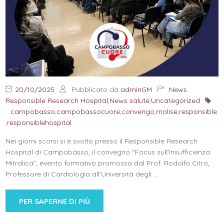
20/10/2025
Pubblicato da
adminGM
News
Responsible Research Hospital
,
News salute
,
Uncategorized
campobasso
,
campobassocuore
,
convengo
,
molise
,
responsible
,
responsiblehospital
Nei giorni scorsi si è svolto presso il Responsible Research
Hospital di Campobasso, il convegno “Focus sull’Insufficienza
Mitralica”, evento formativo promosso dal Prof. Rodolfo Citro,
Professore di Cardiologia all’Università degli
…
PER SAPERNE DI PIÙ