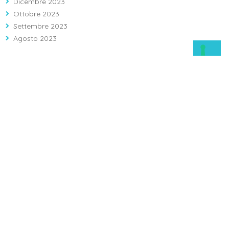
Dicembre 2023
Ottobre 2023
Settembre 2023
Agosto 2023
Largo Agostino Gemelli 1, 86100 Campobasso (CB)
Info: 08743121 - Prenotazioni: 0874312312