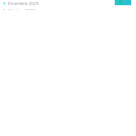
Dicembre 2023
Ottobre 2023
Settembre 2023
Agosto 2023
Largo Agostino Gemelli 1, 86100 Campobasso (CB)
Info: 08743121 - Prenotazioni: 0874312312