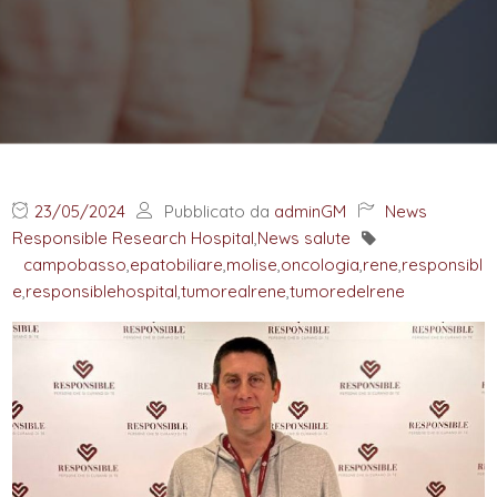
23/05/2024
Pubblicato da
adminGM
News
Responsible Research Hospital
,
News salute
campobasso
,
epatobiliare
,
molise
,
oncologia
,
rene
,
responsibl
e
,
responsiblehospital
,
tumorealrene
,
tumoredelrene