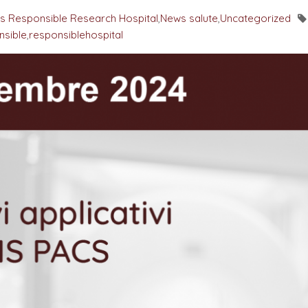
s Responsible Research Hospital
,
News salute
,
Uncategorized
nsible
,
responsiblehospital