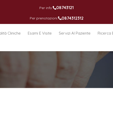
08743121
Per info:
0874312312
Per prenotazioni:
lità Cliniche
Esami E Visite
Servizi Al Paziente
Ricerca 