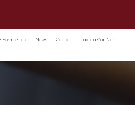
E Formazione
News
Contatti
Lavora Con Noi