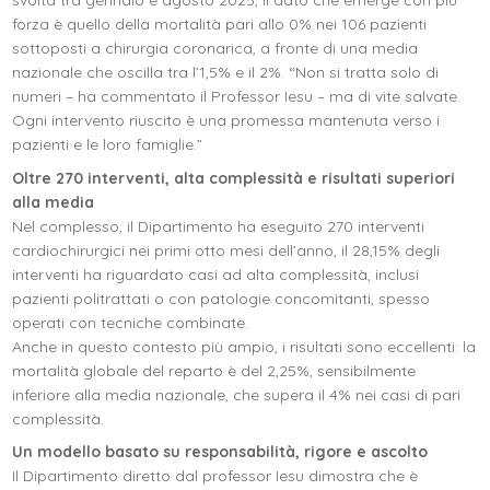
svolta tra gennaio e agosto 2025, il dato che emerge con più
forza è quello della mortalità pari allo 0% nei 106 pazienti
sottoposti a chirurgia coronarica, a fronte di una media
nazionale che oscilla tra l’1,5% e il 2%. “Non si tratta solo di
numeri – ha commentato il Professor Iesu – ma di vite salvate.
Ogni intervento riuscito è una promessa mantenuta verso i
pazienti e le loro famiglie.”
Oltre 270 interventi, alta complessità e risultati superiori
alla media
Nel complesso, il Dipartimento ha eseguito 270 interventi
cardiochirurgici nei primi otto mesi dell’anno, il 28,15% degli
interventi ha riguardato casi ad alta complessità, inclusi
pazienti politrattati o con patologie concomitanti, spesso
operati con tecniche combinate.
Anche in questo contesto più ampio, i risultati sono eccellenti: la
mortalità globale del reparto è del 2,25%, sensibilmente
inferiore alla media nazionale, che supera il 4% nei casi di pari
complessità.
Un modello basato su responsabilità, rigore e ascolto
Il Dipartimento diretto dal professor Iesu dimostra che è