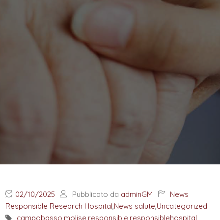
02/10/2025
Pubblicato da
adminGM
News
Responsible Research Hospital
,
News salute
,
Uncategorized
campobasso
,
molise
,
responsible
,
responsiblehospital