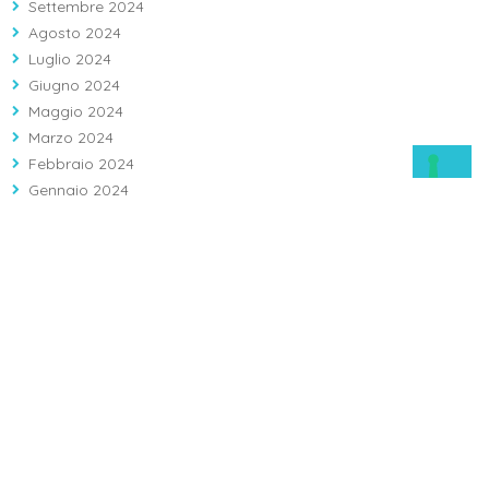
Settembre 2024
Agosto 2024
Luglio 2024
Giugno 2024
Maggio 2024
Marzo 2024
Febbraio 2024
Gennaio 2024
Dicembre 2023
Ottobre 2023
Settembre 2023
Agosto 2023
Largo Agostino Gemelli 1, 86100 Campobasso (CB)
Info: 08743121 - Prenotazioni: 0874312312