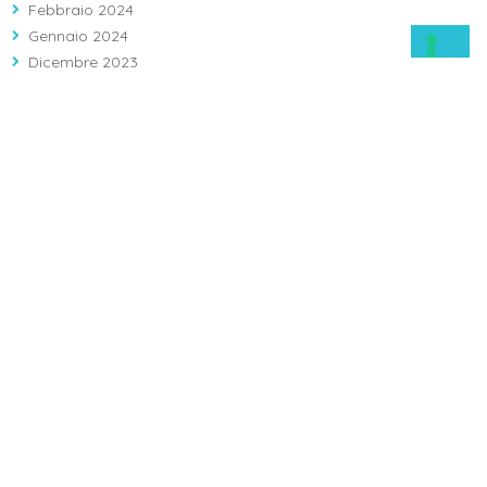
Febbraio 2024
Gennaio 2024
Dicembre 2023
Ottobre 2023
Settembre 2023
Agosto 2023
Largo Agostino Gemelli 1, 86100 Campobasso (CB)
Info: 08743121 - Prenotazioni: 0874312312