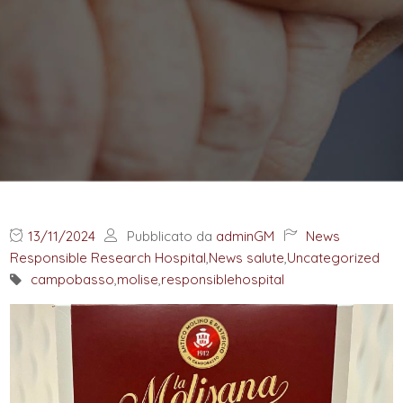
13/11/2024
Pubblicato da
adminGM
News
Responsible Research Hospital
,
News salute
,
Uncategorized
campobasso
,
molise
,
responsiblehospital