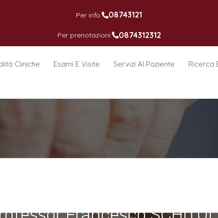
08743121
Per info:
0874312312
Per prenotazioni:
lità Cliniche
Esami E Visite
Servizi Al Paziente
Ricerca 
rofessor Francesco SCHITUL