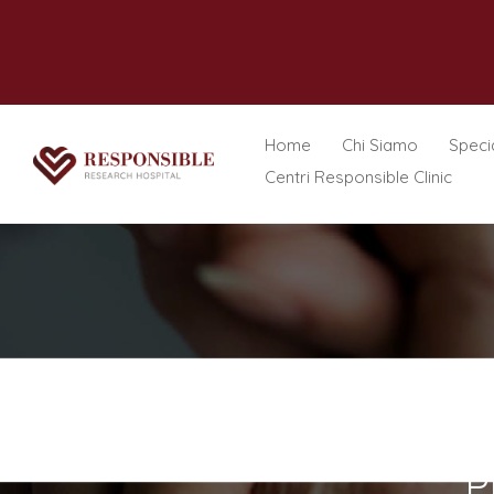
Home
Chi Siamo
Specia
Centri Responsible Clinic
P