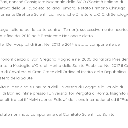
 Bari, nonché Consigliere Nazionale della SICO (Società Italiana di
tivo della SIT (Società Italiana Tumori), è stato Primario Chirurgo
mente Direttore Scientifico, ma anche Direttore U.O.C. di Senologi
 (Lega Italiana per la Lotta contro i Tumori), successivamente incaric
infine dal 2018 ne è Presidente Nazionale eletto.
ater Dei Hospital di Bari. Nel 2013 e 2014 è stato componente del
l’onorificenza di San Gregorio Magno e nel 2005 dall’allora Preside
rita la Medaglia d’Oro al Merito della Sanità Pubblica. Nel 2017 il 
nza di Cavaliere di Gran Croce dell’Ordine al Merito della Repubblica
stero della Salute.
 di Medicina e Chirurgia dell’Università di Foggia e la Scuola di
 di Bari ed infine presso l’Università Tor Vergata di Roma. Insignito 
li, tra cui il “Melvin Jones Fellow” dal Lions International ed il “Pa
 è stato nominato componente del Comitato Scientifico Sanità