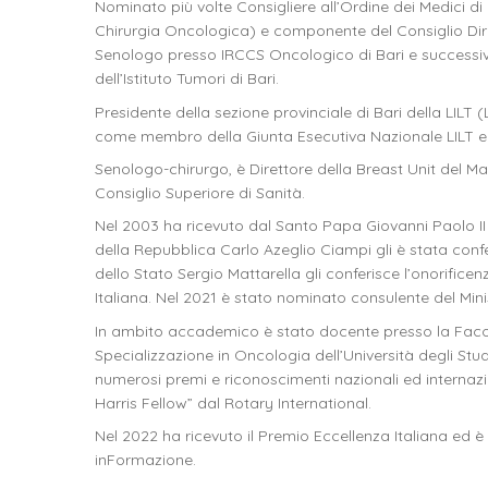
Nominato più volte Consigliere all’Ordine dei Medici di
Chirurgia Oncologica) e componente del Consiglio Diret
Senologo presso IRCCS Oncologico di Bari e successiva
dell’Istituto Tumori di Bari.
Presidente della sezione provinciale di Bari della LILT
come membro della Giunta Esecutiva Nazionale LILT ed 
Senologo-chirurgo, è Direttore della Breast Unit del M
Consiglio Superiore di Sanità.
Nel 2003 ha ricevuto dal Santo Papa Giovanni Paolo II 
della Repubblica Carlo Azeglio Ciampi gli è stata confe
dello Stato Sergio Mattarella gli conferisce l’onorifice
Italiana. Nel 2021 è stato nominato consulente del Mini
In ambito accademico è stato docente presso la Facoltà
Specializzazione in Oncologia dell’Università degli Studi
numerosi premi e riconoscimenti nazionali ed internaziona
Harris Fellow” dal Rotary International.
Nel 2022 ha ricevuto il Premio Eccellenza Italiana ed
inFormazione.