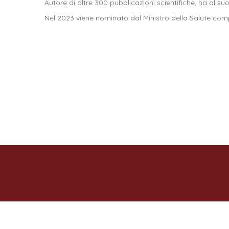
Autore di oltre 300 pubblicazioni scientifiche, ha al s
Nel 2023 viene nominato dal Ministro della Salute comp
Largo Agostino Gemelli 1, 86100 Campobasso (CB)