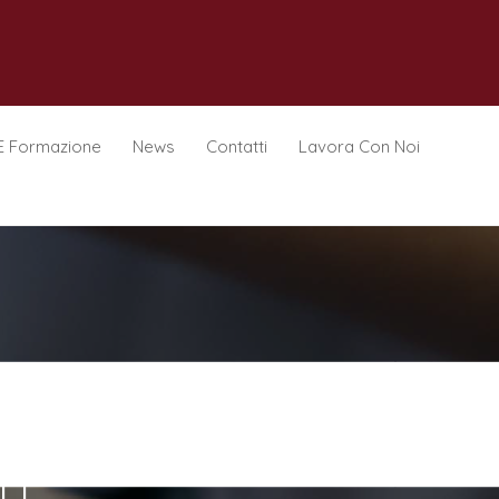
E Formazione
News
Contatti
Lavora Con Noi
LI