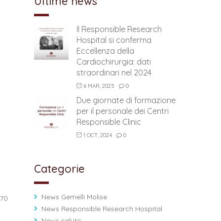
Ultime news
Il Responsible Research
Hospital si conferma
Eccellenza della
Cardiochirurgia: dati
straordinari nel 2024
6 MAR, 2025
0
Due giornate di formazione
per il personale dei Centri
Responsible Clinic
1 OCT, 2024
0
Categorie
News Gemelli Molise
‘70
News Responsible Research Hospital
News salute