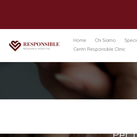
Home
Chi Siamo
Specia
Centri Responsible Clinic
Per T