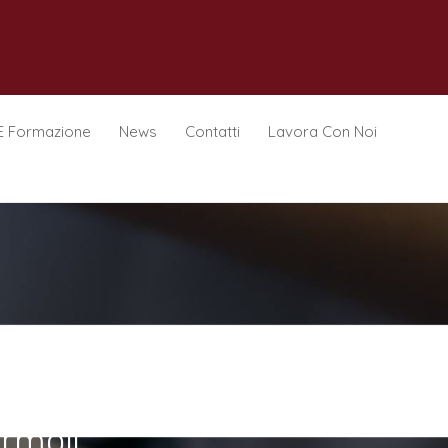
E Formazione
News
Contatti
Lavora Con Noi
ermoli