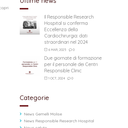
Ultime news
copri
Il Responsible Research
Hospital si conferma
Eccellenza della
Cardiochirurgia: dati
straordinari nel 2024
6 MAR, 2025
0
Due giornate di formazione
per il personale dei Centri
Responsible Clinic
1 OCT, 2024
0
Categorie
News Gemelli Molise
News Responsible Research Hospital
News salute