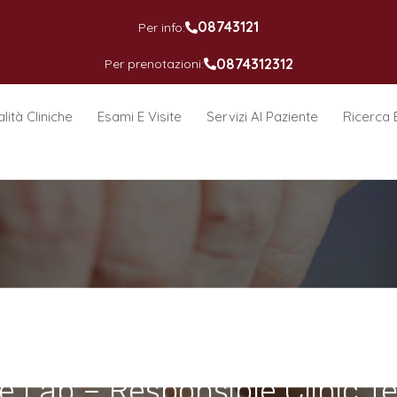
08743121
Per info:
0874312312
Per prenotazioni:
lità Cliniche
Esami E Visite
Servizi Al Paziente
Ricerca 
e Lab – Responsible Clinic T