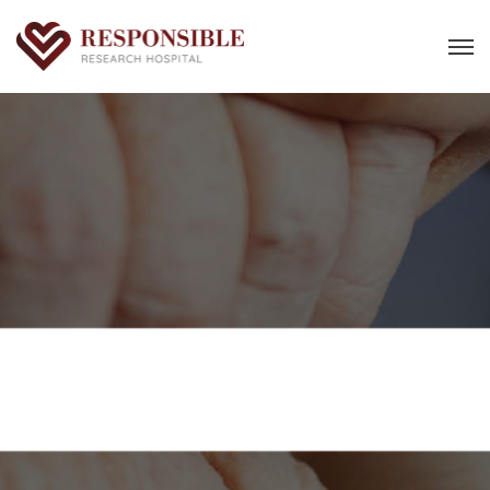
Per Te Fumo
Casa
Per Te Fumo