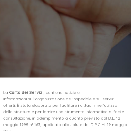
La
Carta dei Servizi
, contiene notizie e
informazioni sull’organizzazione dell’ospedale e sui servizi
offerti. È stata elaborata per facilitare i cittadini nell’utilizzo
della struttura e per fornire uno strumento informativo di facile
consultazione, in adempimento a quanto previsto dal D.L. 12
maggio 1995 n° 163, applicato alla salute dal D.P.C.M. 19 maggio