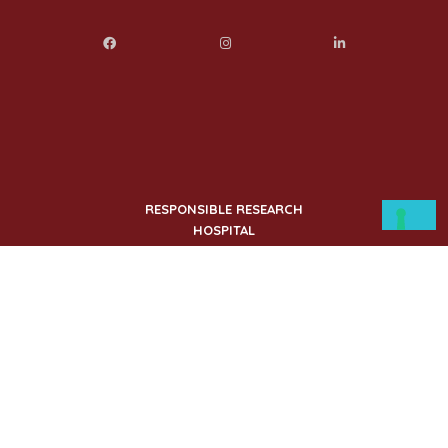
RESPONSIBLE RESEARCH
HOSPITAL
Responsible Research Hospital è il nuovo punto
di riferimento per tutto il centro-sud Italia.
© 2023 Responsible Research
Hospital -
Dati Societari
-
Politica di
Trasparenza
-
Whistleblowing