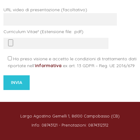
URL video di presentazione (facoltativo)
Curriculum Vitae* (Estensione file: .pdf)
Ho preso visione e accetto le condizioni di trattamento dati
riportate nell’
informativa
ex art. 13 GDPR – Reg. UE 2016/679
Largo Agostino Gemelli 1, 86100 Campobasso (CB)
Info: 08743121 - Prenotazioni: 0874312312