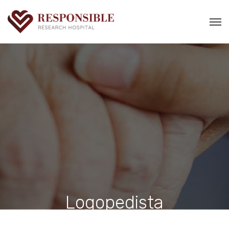
Logopedista
Casa
Logopedista