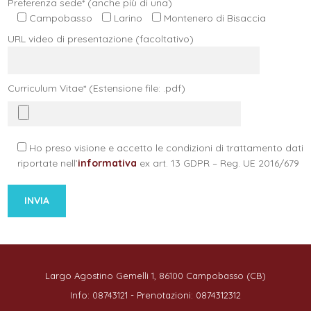
Preferenza sede* (anche più di una)
Campobasso
Larino
Montenero di Bisaccia
URL video di presentazione (facoltativo)
Curriculum Vitae* (Estensione file: .pdf)
Ho preso visione e accetto le condizioni di trattamento dati
riportate nell’
informativa
ex art. 13 GDPR – Reg. UE 2016/679
Largo Agostino Gemelli 1, 86100 Campobasso (CB)
Info: 08743121 - Prenotazioni: 0874312312