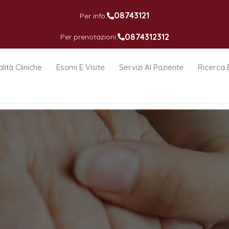
08743121
Per info:
0874312312
Per prenotazioni:
lità Cliniche
Esami E Visite
Servizi Al Paziente
Ricerca 