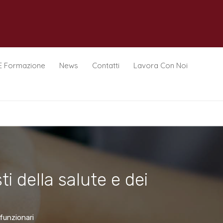
E Formazione
News
Contatti
Lavora Con Noi
i della salute e dei
 funzionari