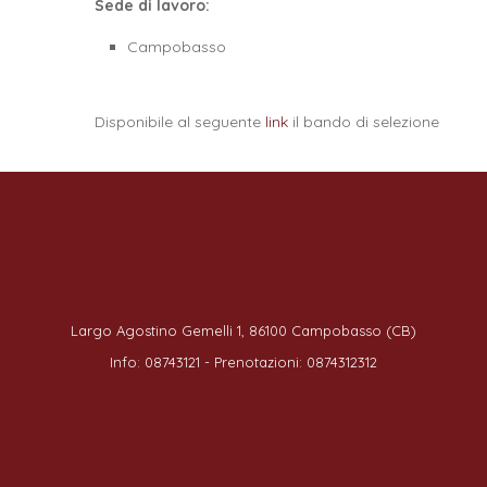
Sede di lavoro:
Campobasso
Disponibile al seguente
link
il bando di selezione
Largo Agostino Gemelli 1, 86100 Campobasso (CB)
Info: 08743121 - Prenotazioni: 0874312312