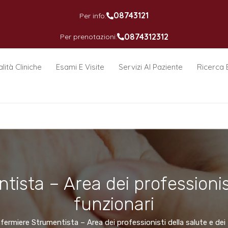
08743121
Per info:
0874312312
Per prenotazioni:
lità Cliniche
Esami E Visite
Servizi Al Paziente
Ricerca 
ista – Area dei professionist
funzionari
nfermiere Strumentista – Area dei professionisti della salute e dei