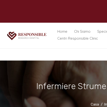
Home
Chi Siamo
Specia
Centri Responsible Clinic
Infermiere Strument
Casa
I