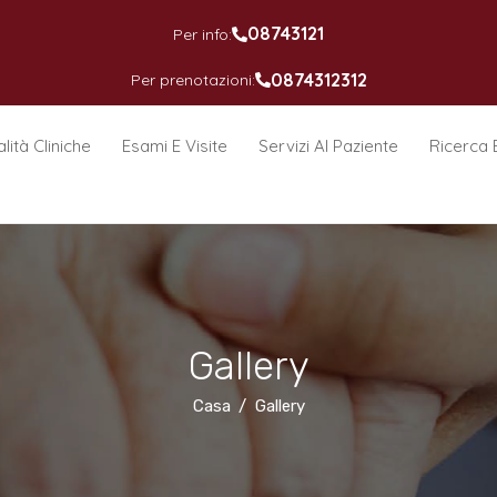
08743121
Per info:
0874312312
Per prenotazioni:
lità Cliniche
Esami E Visite
Servizi Al Paziente
Ricerca 
Gallery
Casa
Gallery