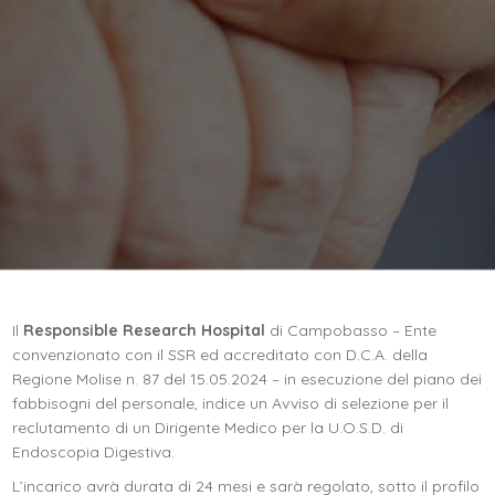
Il
Responsible Research Hospital
di Campobasso – Ente
convenzionato con il SSR ed accreditato con D.C.A. della
Regione Molise n. 87 del 15.05.2024 – in esecuzione del piano dei
fabbisogni del personale, indice un Avviso di selezione per il
reclutamento di un Dirigente Medico per la U.O.S.D. di
Endoscopia Digestiva.
L’incarico avrà durata di 24 mesi e sarà regolato, sotto il profilo