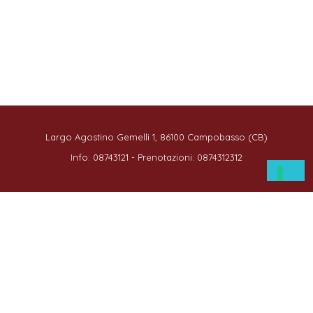
Largo Agostino Gemelli 1, 86100 Campobasso (CB)
Info: 08743121 - Prenotazioni: 0874312312