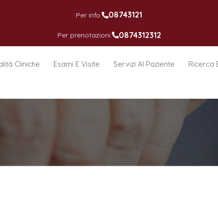
08743121
Per info:
0874312312
Per prenotazioni:
lità Cliniche
Esami E Visite
Servizi Al Paziente
Ricerca 
U.O.S.D. Anatomia Patologic