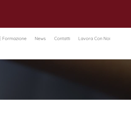
E Formazione
News
Contatti
Lavora Con Noi
a