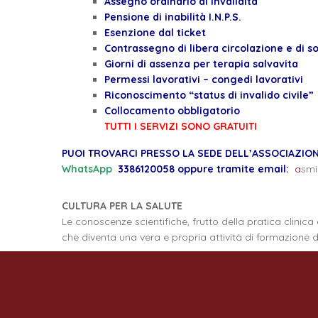
Assegno ordinario di invalidità
Pensione di inabilità I.N.P.S.
Esenzione dal ticket
Contrassegno di libera circolazione e di s
Giorni di assenza per terapia salvavita
Permessi lavorativi – congedi lavorativi
Riconoscimento “status di invalido civile”
Collocamento obbligatorio
TUTTI I SERVIZI SONO GRATUITI
PUOI TROVARCI PRESSO LA SEDE DELL’ASSOCIAZIONE 
WhatsApp
3386120058 oppure tramite email:
a
smi
CULTURA PER LA SALUTE
Le conoscenze scientifiche, frutto della pratica clinic
che diventa una vera e propria attività di formazione d