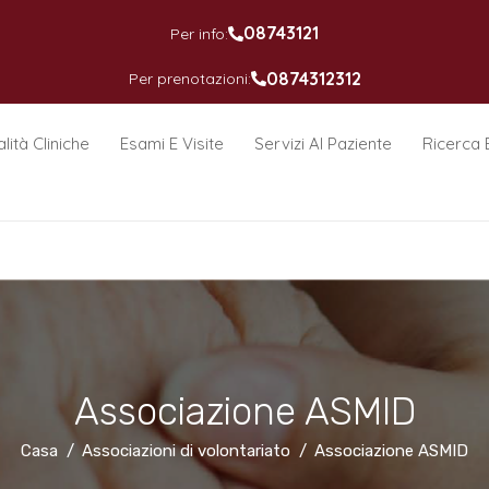
08743121
Per info:
0874312312
Per prenotazioni:
lità Cliniche
Esami E Visite
Servizi Al Paziente
Ricerca 
Associazione ASMID
Casa
Associazioni di volontariato
Associazione ASMID